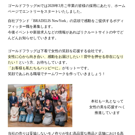
ゴールドフラッグ㈱では2028年3月ご卒業の皆様の採用にあたり、ホーム
ページでエントリーをスタートいたしました。
自社ブランド「BRADELIS NewYork」の店頭で感動をご提供するボディ
フィッター職を募集します。
今後イベントや新規求人などの情報があればリクルートサイトの中でど
んどんお知らせしていきます。
ゴールドフラッグは下着で女性の笑顔を応援する会社です。
女性に心から向き合い、感動をお届けしたい！背中を押せる存在になり
たい！
という方、お待ちしています。
「お客様も私たちもハッピーに」
がモットーです。
笑顔であふれる職場でチームワークを作っていきましょう！
本社も一丸となって
女性の美を応援すべく
推進しています
当社の売りは妥協しないモノ作りが生む高品質な商品と店舗における高