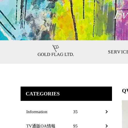
SERVIC
Q
CATEGORIES
Information
35
TV通販OA情報
95