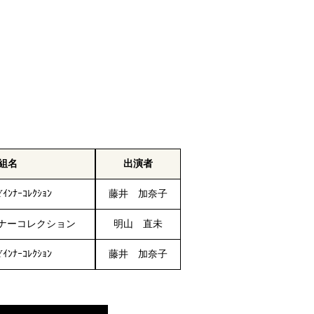
組名
出演者
Yｲﾝﾅｰｺﾚｸｼｮﾝ
藤井 加奈子
. インナーコレクション
明山 直未
Yｲﾝﾅｰｺﾚｸｼｮﾝ
藤井 加奈子