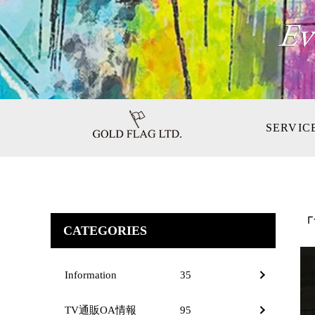
SERVIC
「
CATEGORIES
Information
35
TV通販OA情報
95