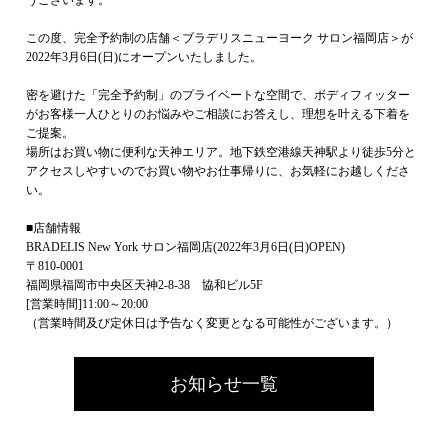
うございます。
この度、完全予約制の店舗＜ブラデリスニューヨーク サロン福岡店＞が
2022年3月6日(日)にオープンいたしました。
密を避けた「完全予約制」のプライベートな空間で、ボディフィッター
がお客様一人ひとりのお悩みやご相談にお答えし、理想を叶える下着を
ご提案。
場所はお買い物に便利な天神エリア。地下鉄空港線天神駅より徒歩5分と
アクセスしやすいのでお買い物やお仕事帰りに、お気軽にお越しくださ
い。
■店舗情報
BRADELIS New York サロン福岡店(2022年3月6日(日)OPEN)
〒810-0001
福岡県福岡市中央区天神2-8-38 協和ビル5F
[営業時間]11:00～20:00
（営業時間及び定休日は予告なく変更となる可能性がございます。）
お知らせ一覧