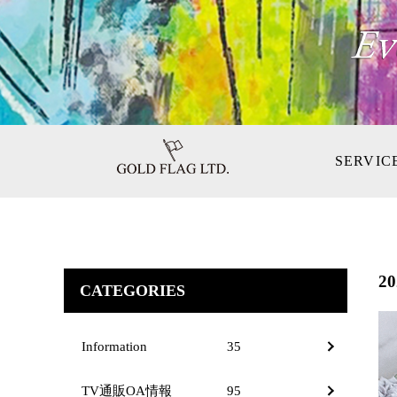
SERVIC
2
CATEGORIES
Information
35
TV通販OA情報
95