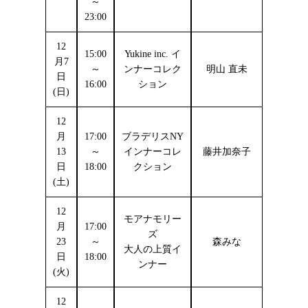
～
23:00
12
15:00
Yukine inc. イ
月7
～
ンナーコレク
明山 直未
日
16:00
ション
(日)
12
月
17:00
ブラデリスNY
13
～
インナーコレ
藤井加奈子
日
18:00
クション
(土)
12
モアナモリー
月
17:00
ズ
23
～
森みな
大人の上質イ
日
18:00
ンナー
(火)
12