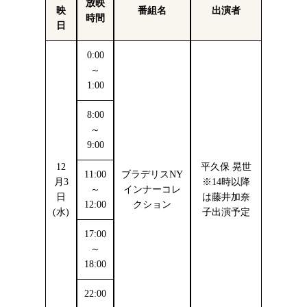
放映
映
番組名
出演者
時間
日
0:00
～
1:00
8:00
～
9:00
12
平久保 晃世
11:00
ブラデリスNY
月3
※14時以降
～
インナーコレ
日
は藤井加奈
12:00
クション
(水)
子出演予定
17:00
～
18:00
22:00