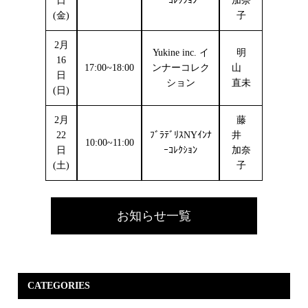
日
ｰｺﾚｸｼｮﾝ
加奈
(金)
子
2月
Yukine inc. イ
明
16
17:00~18:00
ンナーコレク
山
日
ション
直未
(日)
2月
藤
22
ﾌﾞﾗﾃﾞﾘｽNYｲﾝﾅ
井
10:00~11:00
日
ｰｺﾚｸｼｮﾝ
加奈
(土)
子
お知らせ一覧
CATEGORIES