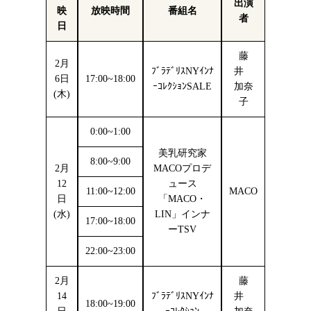
出演
映
放映時間
番組名
者
日
藤
2月
ﾌﾞﾗﾃﾞﾘｽNYｲﾝﾅ
井
6日
17:00~18:00
ｰｺﾚｸｼｮﾝSALE
加奈
(木)
子
0:00~1:00
美乳研究家
8:00~9:00
2月
MACOプロデ
12
ュース
11:00~12:00
MACO
日
「MACO・
(水)
LIN」インナ
17:00~18:00
ーTSV
22:00~23:00
2月
藤
14
ﾌﾞﾗﾃﾞﾘｽNYｲﾝﾅ
井
18:00~19:00