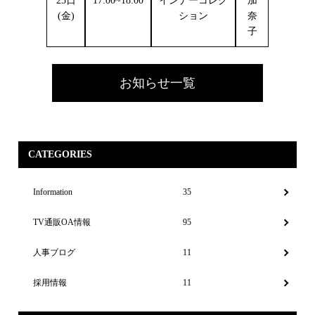
25日
17:00~18:00
インナーコレク
加
(金)
ション
奈
子
お知らせ一覧
CATEGORIES
Information
35
TV通販OA情報
95
人事ブログ
11
採用情報
11