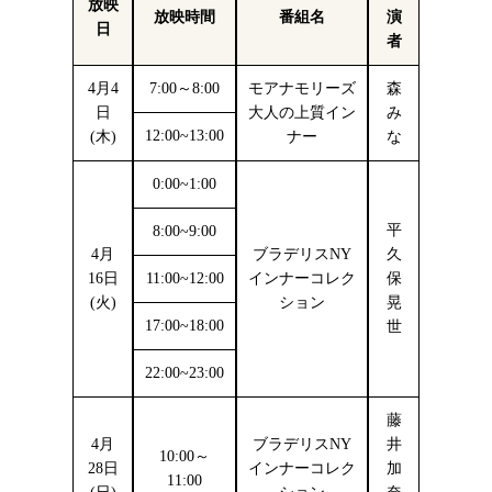
放映
放映時間
番組名
演
日
者
4月4
7:00～8:00
モアナモリーズ
森
日
大人の上質イン
み
12:00~13:00
(木)
ナー
な
0:00~1:00
平
8:00~9:00
4月
ブラデリスNY
久
16日
11:00~12:00
インナーコレク
保
(火)
ション
晃
17:00~18:00
世
22:00~23:00
藤
4月
ブラデリスNY
井
10:00～
28日
インナーコレク
加
11:00