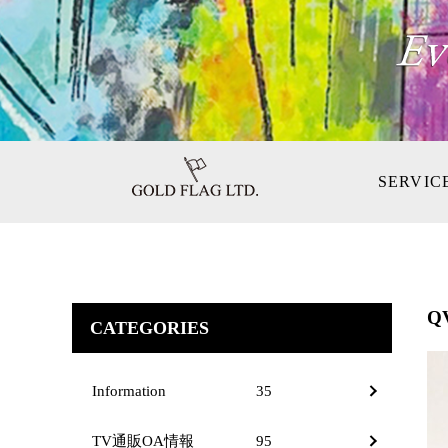
SERVIC
Q
CATEGORIES
Information
35
TV通販OA情報
95