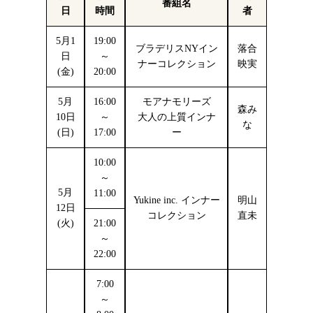
番組名
日
時間
者
5月1
19:00
ブラデリスNYイン
落合
日
～
ナーコレクション
映実
(金)
20:00
5月
16:00
モアナモリーズ
森み
10日
～
大人の上質インナ
な
(日)
17:00
ー
10:00
～
5月
11:00
Yukine inc. インナー
明山
12日
コレクション
直未
(火)
21:00
～
22:00
7:00
～