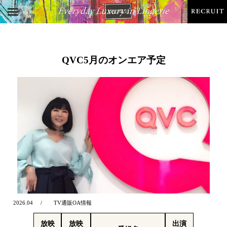
QVC5月のオンエア予定
2026.04
TV通販OA情報
放映
放映
出演