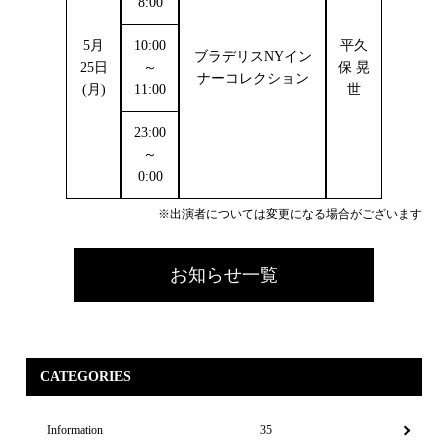
8:00
5月
10:00
平久
ブラデリスNYイン
25日
～
保 晃
ナーコレクション
(月)
11:00
世
23:00
～
0:00
※出演者については変更になる場合がございます
お知らせ一覧
CATEGORIES
Information
35