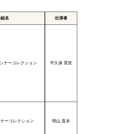
番組名
出演者
インナーコレクション
平久保 晃世
. インナーコレクション
明山 直未