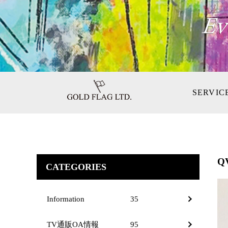
SERVIC
Q
CATEGORIES
Information
35
TV通販OA情報
95