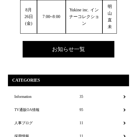
明
8月
Yukine inc. イン
山
26日
7:00~8:00
ナーコレクショ
直
(金)
ン
未
お知らせ一覧
CATEGORIES
Information
35
TV通販OA情報
95
人事ブログ
11
採用情報
11