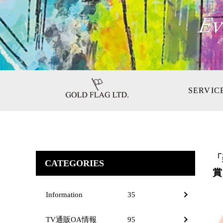
SERVIC
「
CATEGORIES
賞
Information
35
TV通販OA情報
95