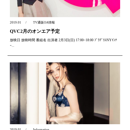
2019.01
TV通販OA情報
QVC2月のオンエア予定
放映日 放映時間 番組名 出演者 2月3日(日) 17:00~18:00 ﾌﾞﾗﾃﾞﾘｽNYｲﾝﾅ
ｰ...
2019.01
Information