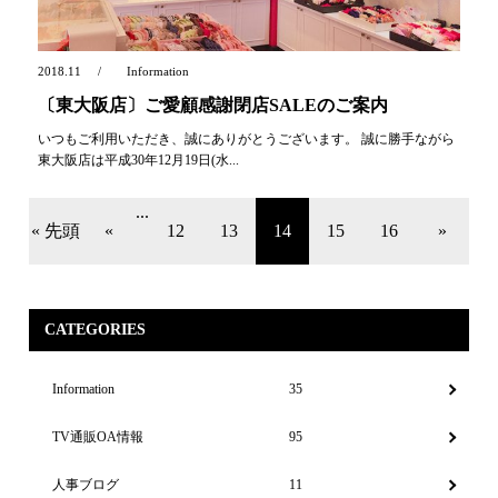
2018.11
Information
〔東大阪店〕ご愛顧感謝閉店SALEのご案内
いつもご利用いただき、誠にありがとうございます。 誠に勝手ながら
東大阪店は平成30年12月19日(水...
...
« 先頭
«
12
13
14
15
16
»
CATEGORIES
Information
35
TV通販OA情報
95
人事ブログ
11