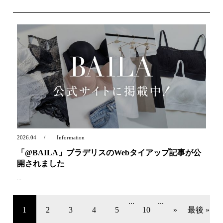
2026.04
Information
「@BAILA」ブラデリスのWebタイアップ記事が公
開されました
...
...
...
1
2
3
4
5
10
»
最後 »