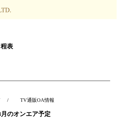
日程表
7
TV通販OA情報
C8月のオンエア予定