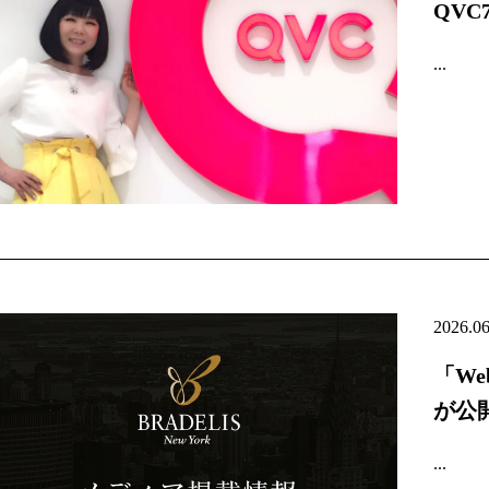
QV
...
2026.0
「We
が公
...