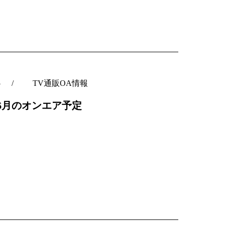
5
TV通販OA情報
C6月のオンエア予定