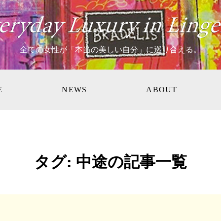
全ての女性が「本当の美しい自分」に巡り合える。
E
NEWS
ABOUT
タグ:
中途
の記事一覧