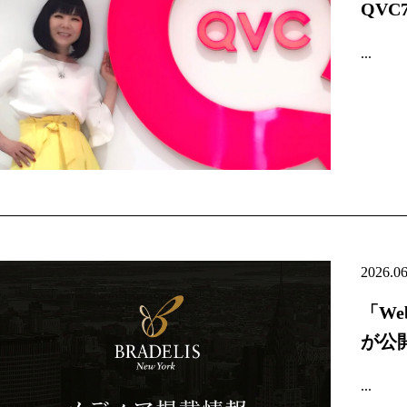
QV
...
2026.0
「We
が公
...