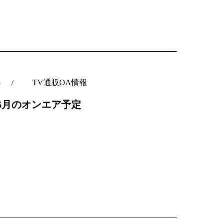
5
TV通販OA情報
C6月のオンエア予定