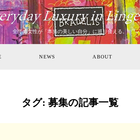
全ての女性が「本当の美しい自分」に巡り合える。
E
NEWS
ABOUT
タグ:
募集
の記事一覧