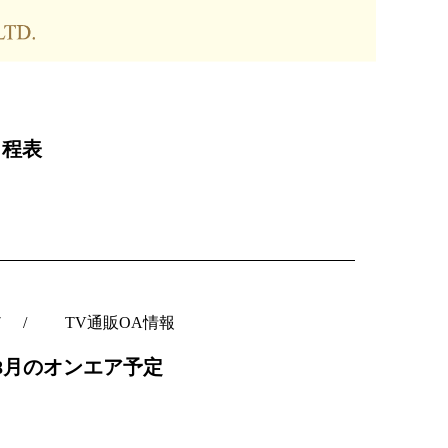
日程表
7
TV通販OA情報
C8月のオンエア予定