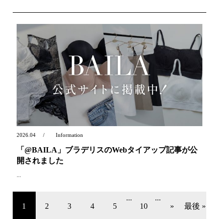
2026.04
Information
「@BAILA」ブラデリスのWebタイアップ記事が公
開されました
...
...
...
1
2
3
4
5
10
»
最後 »