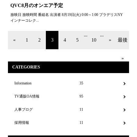
QVC8月のオンエア予定
放映日 放映時間 番組名 出演者 8月19日(火) 0:00～1:00 ブラデリスNY
インナーコレク...
...
...
«
1
2
3
4
5
10
»
最後
»
CATEGORIES
Information
35
TV通販OA情報
95
人事ブログ
11
採用情報
11