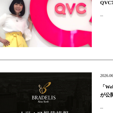
QV
...
2026.0
「We
が公
...