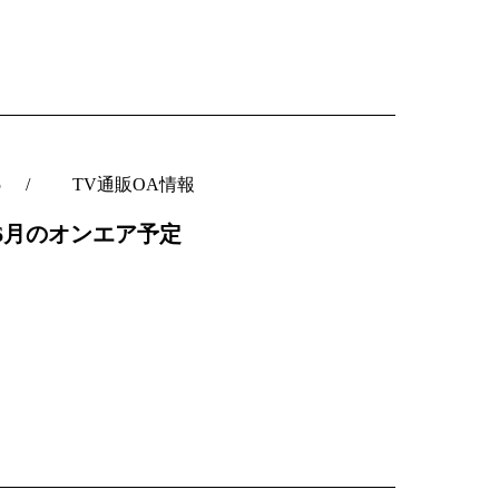
5
TV通販OA情報
C6月のオンエア予定