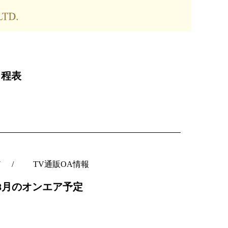
日程表
7
TV通販OA情報
C8月のオンエア予定